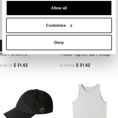
Allow all
Customize
Deny
-50%
-70%
-50%
-70%
RIOT SHORTS
Peace Tights Pale Pistage
$
31.62
$
31.62
$
62.70
$
104.86