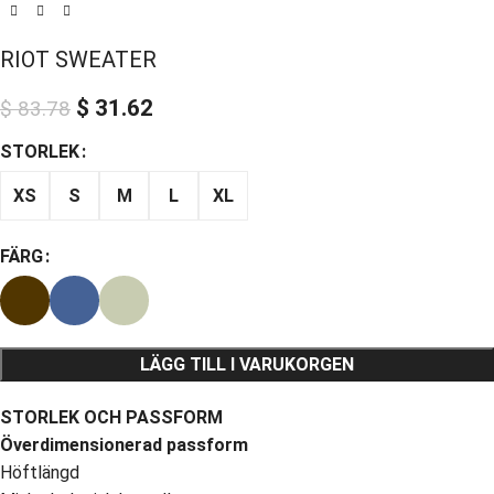
RIOT SWEATER
$
31.62
$
83.78
STORLEK
XS
S
M
L
XL
FÄRG
LÄGG TILL I VARUKORGEN
STORLEK OCH PASSFORM
Överdimensionerad passform
Höftlängd