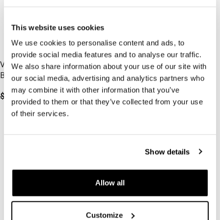
This website uses cookies
Airy Shirt Pine Green
We use cookies to personalise content and ads, to
-30%
provide social media features and to analyse our traffic.
-30%
$
190.18
Vacant Pants Chocolate
We also share information about your use of our site with
Brown
our social media, advertising and analytics partners who
may combine it with other information that you’ve
$
189.65
$
132.71
provided to them or that they’ve collected from your use
of their services.
Ladda fler produkter
Show details
Vår kärna: Lyocelluppsättningen
Lyocell-setet utgör kärnan i A Part Of The Art är ett av de
enklaste sätten att känna sig uppklädd och redo att möta
Allow all
dagen.
En kundfavorit: setet kommer tillbaka redo för varmare
väder i nya färger för ljusare dagar
Customize