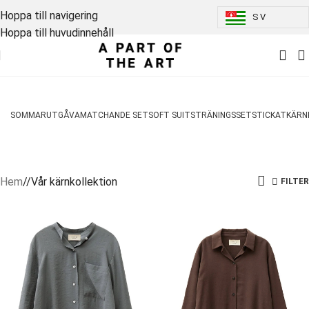
Hoppa till navigering
SV
Hoppa till huvudinnehåll
SOMMARUTGÅVA
MATCHANDE SET
SOFT SUITS
TRÄNINGSSET
STICKAT
KÄRN
Hem
/
Vår kärnkollektion
FILTER