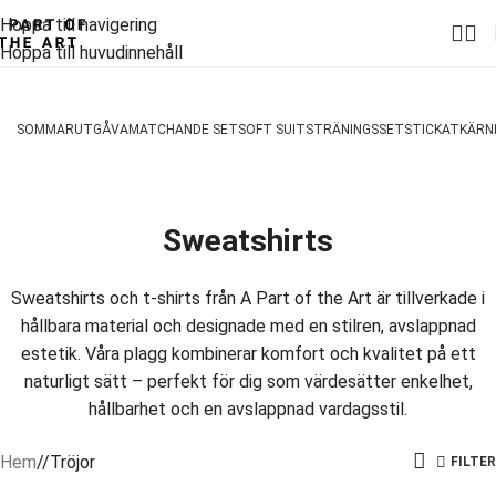
Hoppa till navigering
Hoppa till huvudinnehåll
SOMMARUTGÅVA
MATCHANDE SET
SOFT SUITS
TRÄNINGSSET
STICKAT
KÄRN
Sweatshirts
Sweatshirts och t-shirts från A Part of the Art är tillverkade i
hållbara material och designade med en stilren, avslappnad
estetik. Våra plagg kombinerar komfort och kvalitet på ett
naturligt sätt – perfekt för dig som värdesätter enkelhet,
hållbarhet och en avslappnad vardagsstil.
Hem
/
Tröjor
FILTER