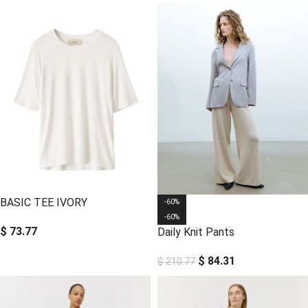
BASIC TEE IVORY
-60%
-60%
$
73.77
Daily Knit Pants
$
84.31
$
210.77