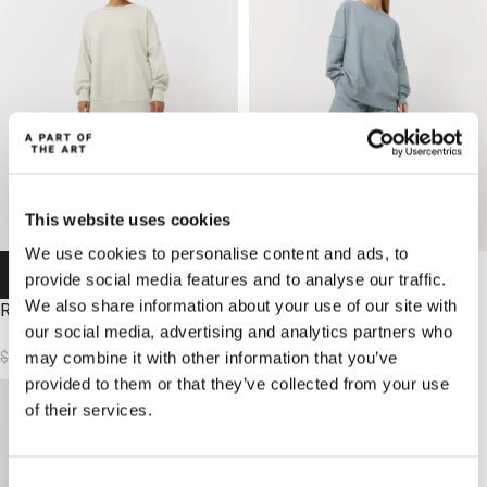
This website uses cookies
We use cookies to personalise content and ads, to
-62%
-62 %
provide social media features and to analyse our traffic.
-62%
-62 %
We also share information about your use of our site with
RIOT SWEATER
RIOT SWEATER
our social media, advertising and analytics partners who
$
31.62
$
31.62
$
83.78
$
83.78
may combine it with other information that you’ve
provided to them or that they’ve collected from your use
of their services.