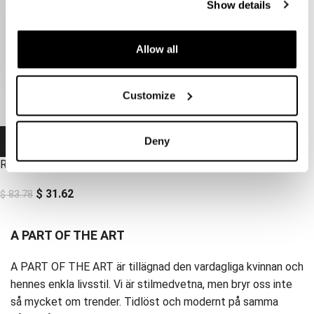
Show details
Allow all
Customize
-62 %
Deny
-62 %
RIOT SWEATER
$
31.62
$
83.78
A PART OF THE ART
A PART OF THE ART är tillägnad den vardagliga kvinnan och
hennes enkla livsstil. Vi är stilmedvetna, men bryr oss inte
så mycket om trender. Tidlöst och modernt på samma